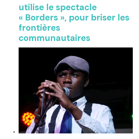
utilise le spectacle
« Borders », pour briser les
frontières
communautaires