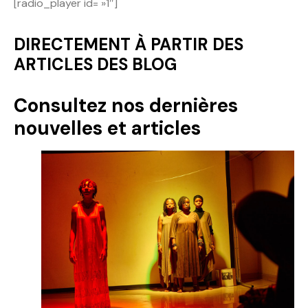
[radio_player id= »1″]
Politique
DIRECTEMENT À PARTIR DES
Technologies
ARTICLES DES BLOG
Entreprenariat
Consultez nos dernières
nouvelles et articles