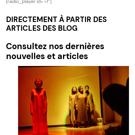
[radio_player id= »1″]
Politique
DIRECTEMENT À PARTIR DES
Technologies
ARTICLES DES BLOG
Entreprenariat
Consultez nos dernières
nouvelles et articles