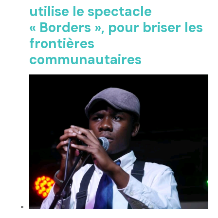
utilise le spectacle
« Borders », pour briser les
frontières
communautaires