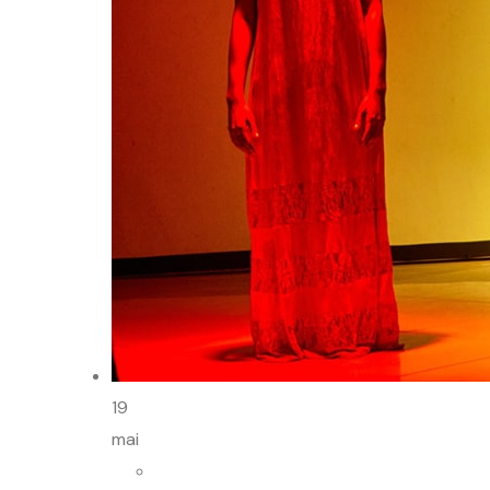
19
mai