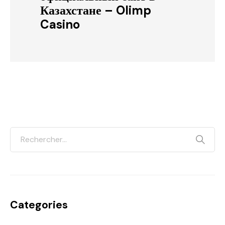
Казахстане – Olimp
Casino
Categories