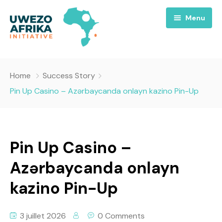
Menu
Accueil
Home
Success Story
Nous
Pin Up Casino – Azərbaycanda onlayn kazino Pin-Up
Projets
A propos
Uwezo FM
Équipes
Requiem pour la Paix
Pin Up Casino –
Contact
Culture
Magazines
Azərbaycanda onlayn
kazino Pin-Up
Opportunités
Success Story
Emissions
Santé
3 juillet 2026
0 Comments