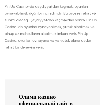
Pin Up Casino-da qeydiyyatdan keçmək, oyunları
oynayabilmək üçün birinci adımdır. Bu proses rahat və
sürətli olacaq. Qeydiyyatdan keçməkdan sonra, Pin Up
Casino-da oyunları oynayabilmək, yutuk alabilmək və
pinup az məhsullarını alabilmək imkanı verir. Pin Up
Casino, oyunları oynayana və ya yutuk alana qədər
rahat bir deneyim verir.
Олимп казино
официальный сайт в