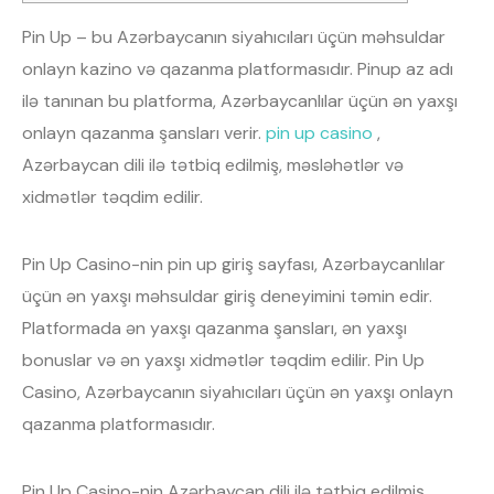
Pin Up – bu Azərbaycanın siyahıcıları üçün məhsuldar
onlayn kazino və qazanma platformasıdır. Pinup az adı
ilə tanınan bu platforma, Azərbaycanlılar üçün ən yaxşı
onlayn qazanma şansları verir.
pin up casino
,
Azərbaycan dili ilə tətbiq edilmiş, məsləhətlər və
xidmətlər təqdim edilir.
Pin Up Casino-nin pin up giriş sayfası, Azərbaycanlılar
üçün ən yaxşı məhsuldar giriş deneyimini təmin edir.
Platformada ən yaxşı qazanma şansları, ən yaxşı
bonuslar və ən yaxşı xidmətlər təqdim edilir. Pin Up
Casino, Azərbaycanın siyahıcıları üçün ən yaxşı onlayn
qazanma platformasıdır.
Pin Up Casino-nin Azərbaycan dili ilə tətbiq edilmiş