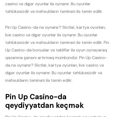
casino və digər oyunlar ilə oynanır. Bu oyunlar
təhlükəsizdir və məhsuldarın təminatı ilə təmin edilir.
Pin Up Casino-da nə oynanır? Slotlar, kartya oyunları,
live casino və digər oyunlar ilə oynanır. Bu oyunlar
təhlükəsizdir və məhsuldarın təminatı ilə təmin edilir. Pin
Up Casino-da bonuslar və təkliflər ilə oyun oynayaraq
qazanma şansını artırmaq mümkündür. Pin Up Casino-
da nə oynanır? Slotlar, kartya oyunları, live casino və
digər oyunlar ilə oynanır. Bu oyunlar təhlükəsizdir və
məhsuldarın təminatı ilə təmin edilir.
Pin Up Casino-da
qeydiyyatdan keçmək