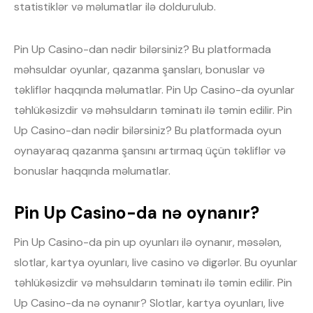
statistiklər və məlumatlar ilə doldurulub.
Pin Up Casino-dan nədir bilərsiniz? Bu platformada
məhsuldar oyunlar, qazanma şansları, bonuslar və
təkliflər haqqında məlumatlar. Pin Up Casino-da oyunlar
təhlükəsizdir və məhsuldarın təminatı ilə təmin edilir. Pin
Up Casino-dan nədir bilərsiniz? Bu platformada oyun
oynayaraq qazanma şansını artırmaq üçün təkliflər və
bonuslar haqqında məlumatlar.
Pin Up Casino-da nə oynanır?
Pin Up Casino-da pin up oyunları ilə oynanır, məsələn,
slotlar, kartya oyunları, live casino və digərlər. Bu oyunlar
təhlükəsizdir və məhsuldarın təminatı ilə təmin edilir. Pin
Up Casino-da nə oynanır? Slotlar, kartya oyunları, live