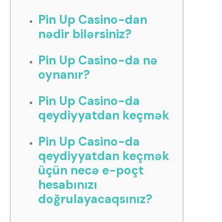
Pin Up Casino-dan
nədir bilərsiniz?
Pin Up Casino-da nə
oynanır?
Pin Up Casino-da
qeydiyyatdan keçmək
Pin Up Casino-da
qeydiyyatdan keçmək
üçün necə e-poçt
hesabınızı
doğrulayacaqsınız?