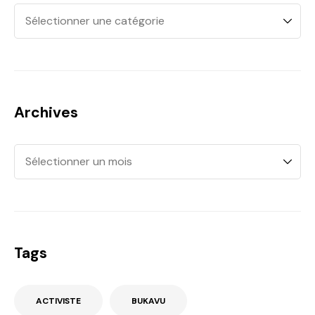
Archives
Tags
ACTIVISTE
BUKAVU