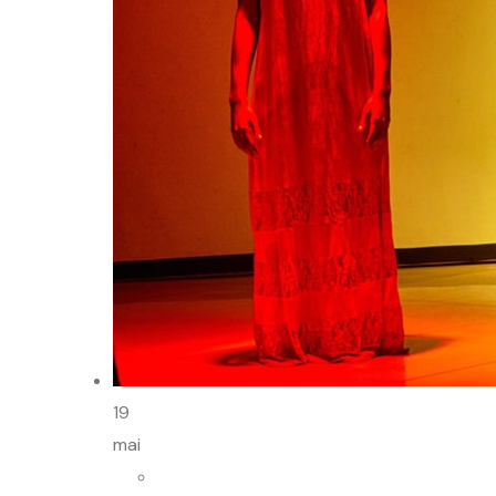
19
mai