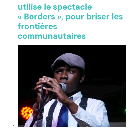
utilise le spectacle
« Borders », pour briser les
frontières
communautaires