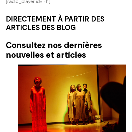
[radio_player id= »1″]
Politique
DIRECTEMENT À PARTIR DES
Technologies
ARTICLES DES BLOG
Entreprenariat
Consultez nos dernières
nouvelles et articles