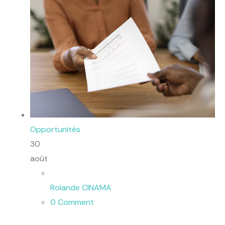
Opportunités
30
août
Rolande CINAMA
0 Comment