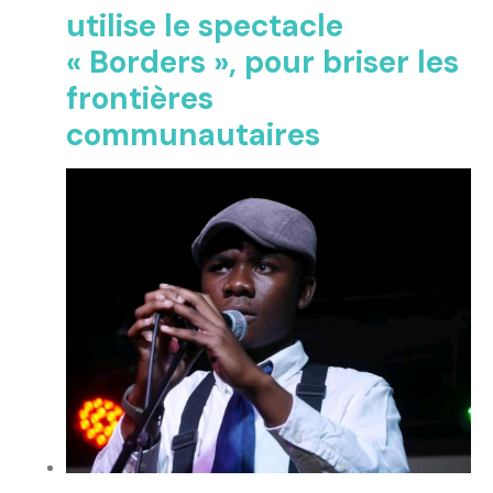
utilise le spectacle
« Borders », pour briser les
frontières
communautaires