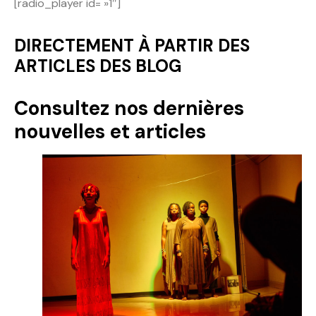
[radio_player id= »1″]
Politique
DIRECTEMENT À PARTIR DES
Technologies
ARTICLES DES BLOG
Entreprenariat
Consultez nos dernières
nouvelles et articles