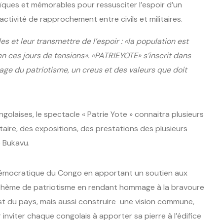
héroïques et mémorables pour ressusciter l’espoir d’un
ctivité de rapprochement entre civils et militaires.
les et leur transmettre de l’espoir : «la population est
n ces jours de tensions». «
PATRIEYOTE
» s’inscrit dans
age du patriotisme, un creus et des valeurs que doit
olaises, le spectacle « Patrie Yote » connaitra plusieurs
litaire, des expositions, des prestations des plusieurs
e Bukavu.
e Démocratique du Congo en apportant un soutien aux
 thème de patriotisme en rendant hommage à la bravoure
 l’Est du pays, mais aussi construire une vision commune,
r inviter chaque congolais à apporter sa pierre à l’édifice