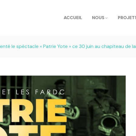
ACCUEIL
NOUS
PROJET
enté le spéctacle « Patrie Yote » ce 30 juin au chapiteau de l