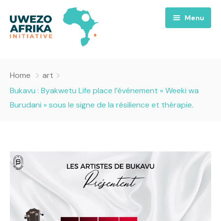
Menu
Accueil
Home
art
Nous
Bukavu : Byakwetu Life place l’événement « Weeki wa
Burudani » sous le signe de la résilience et thérapie.
Projets
A propos
Uwezo FM
Équipes
Requiem pour la Paix
Contact
Culture
Magazines
Opportunités
Success Story
Emissions
Santé