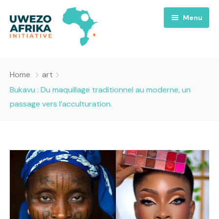
Menu
Accueil
Home
art
Nous
Bukavu : Du maquillage traditionnel au moderne, un
passage vers l’acculturation.
Projets
A propos
Uwezo FM
Équipes
Requiem pour la Paix
Contact
Culture
Magazines
Opportunités
Success Story
Emissions
Santé