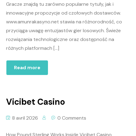
Gracze znajdą tu zarówno popularne tytuły, jak i
Politique
innowacyjne propozycje od czołowych dostawców.
Technologies
www.amunrakasyno.net stawia na różnorodność, co
przyciąga uwagę entuzjastów gier losowych. Świeże
Entreprenariat
rozwiązania technologiczne oraz dostępność na
różnych platformach […]
Read more
Vicibet Casino
8 avril 2026
0 Comments
How Pound Sterling Works Inside Vicibet Casino