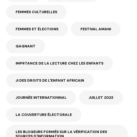
FEMMES CULTURELLES
FEMMES ET ÉLECTIONS
FESTIVAL AMANI
GAGNANT
IMPRTANCE DE LA LECTURE CHEZ LES ENFANTS
JI DES DROITS DE L'ENFANT AFRICAIN
JOURNÉE INTERNATIONNAL
JUILLET 2023
LA COUVERTURE ÉLECTORALE
LES BLOGEURS FORMÉS SUR LA VÉRIFICATION DES
SOURCES D'INFORMATION