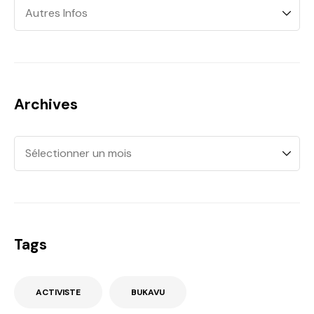
Archives
Tags
ACTIVISTE
BUKAVU