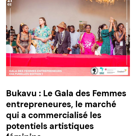
Bukavu : Le Gala des Femmes
entrepreneures, le marché
qui a commercialisé les
potentiels artistiques