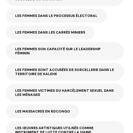
LES FEMMES DANS LE PROCESSUS ÉLECTORAL
LES FEMMES DANS LES CARRÉS MINIERS
LES FEMMES SON CAPACITÉ SUR LE LEADERSHIP
FÉMININ
LES FEMMES SONT ACCUSÉES DE SORCELLERIE DANS LE
TERRITOIRE DE KALEHE
LES FEMMES VICTIMES DU HARCÈLEMENT SEXUEL DANS
LES MÉNAGES
LES MASSACRES EN RDCONGO
LES ŒUVRES ARTISTIQUES UTILISÉS COMME
INSTRUMENT DE LUTTE CONTRE LA HAINE