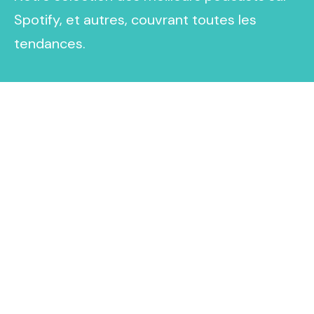
Spotify, et autres, couvrant toutes les
tendances.
Explorez
À propos de nous
Contact
Events
Donate Us