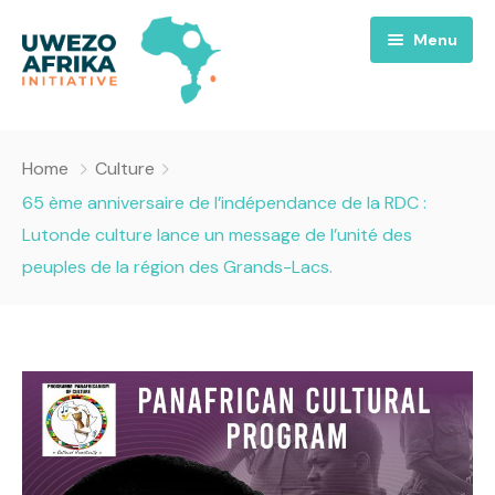
Menu
Accueil
Home
Culture
Nous
65 ème anniversaire de l’indépendance de la RDC :
Lutonde culture lance un message de l’unité des
Projets
A propos
peuples de la région des Grands-Lacs.
Uwezo FM
Équipes
Requiem pour la Paix
Contact
Culture
Magazines
Opportunités
Success Story
Emissions
Santé