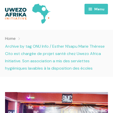
Menu
Accueil
Home
Nous
Archive by tag ONU Info / Esther N’sapu Marie Thèrese
Cito est chargée de projet santé chez Uwezo Africa
Projets
A propos
Initiative. Son association a mis des serviettes
hygiéniques lavables à la disposition des écoles
Uwezo FM
Équipes
Requiem pour la Paix
Contact
Culture
Magazines
Opportunités
Success Story
Emissions
Santé