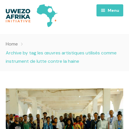
Menu
Accueil
Home
Nous
Archive by tag les œuvres artistiques utilisés comme
instrument de lutte contre la haine
Projets
A propos
Uwezo FM
Équipes
Requiem pour la Paix
Contact
Culture
Magazines
Opportunités
Success Story
Emissions
Santé