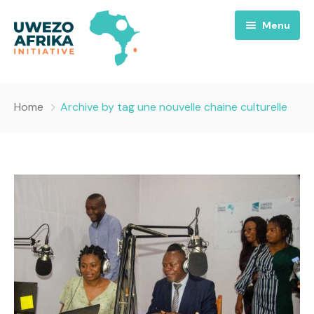
Menu
Accueil
Home
Archive by tag une nouvelle chaine culturelle
Nous
Projets
A propos
Uwezo FM
Équipes
Requiem pour la Paix
Contact
Culture
Magazines
Opportunités
Success Story
Emissions
Santé