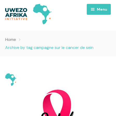
Menu
Accueil
Home
Nous
Archive by tag campagne sur le cancer de sein
Projets
A propos
Uwezo FM
Équipes
Requiem pour la Paix
Contact
Culture
Magazines
Opportunités
Success Story
Emissions
Santé