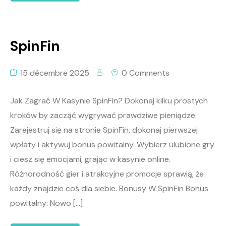
SpinFin
15 décembre 2025
0 Comments
Jak Zagrać W Kasynie SpinFin? Dokonaj kilku prostych
kroków by zacząć wygrywać prawdziwe pieniądze.
Zarejestruj się na stronie SpinFin, dokonaj pierwszej
wpłaty i aktywuj bonus powitalny. Wybierz ulubione gry
i ciesz się emocjami, grając w kasynie online.
Różnorodność gier i atrakcyjne promocje sprawią, że
każdy znajdzie coś dla siebie. Bonusy W SpinFin Bonus
powitalny: Nowo […]