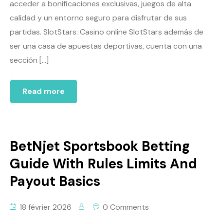
acceder a bonificaciones exclusivas, juegos de alta
calidad y un entorno seguro para disfrutar de sus
partidas. SlotStars: Casino online SlotStars además de
ser una casa de apuestas deportivas, cuenta con una
sección […]
Read more
BetNjet Sportsbook Betting
Guide With Rules Limits And
Payout Basics
18 février 2026
0 Comments