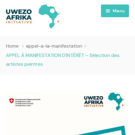
Menu
Accueil
Home
appel-a-la-manifestation
Nous
APPEL À MANIFESTATION D’INTÉRÊT – Sélection des
artistes peintres
Projets
A propos
Uwezo FM
Équipes
Requiem pour la Paix
Contact
Culture
Magazines
Opportunités
Success Story
Emissions
Santé