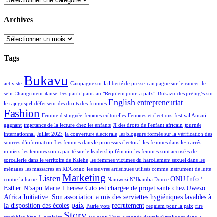
Archives
Archives
Tags
Bukavu
activiste
Campagne sur la liberté de presse
campagne sur le cancer de
sein
Changement
danse
Des participants au "Requiem pour la paix". Bukavu
des préjugés sur
English
entrepreneuriat
le rap gospel
défenseur des droits des femmes
Fashion
Femme distinguée
femmes culturelles
Femmes et élections
festival Amani
gagnant
imprtance de la lecture chez les enfants
JI des droits de l'enfant africain
journée
internationnal
Juillet 2023
la couverture électorale
les blogeurs formés sur la vérification des
sources d'information
Les femmes dans le processus électoral
les femmes dans les carrés
miniers
les femmes son capacité sur le leadership féminin
les femmes sont accusées de
sorcellerie dans le territoire de Kalehe
les femmes victimes du harcèlement sexuel dans les
ménages
les massacres en RDCongo
les œuvres artistiques utilisés comme instrument de lutte
Marketing
Listen
ONU Info /
contre la haine
Namwezi N’Ibamba Douce
Esther N’sapu Marie Thèrese Cito est chargée de projet santé chez Uwezo
Africa Initiative. Son association a mis des serviettes hygiéniques lavables à
paix
la disposition des écoles
recrutement
Patrie yote
requiem pour la paix
rire
Story
scrqbbles
Stop à la misère
tableaux
Tout le monde devrait s'impliquer dans la