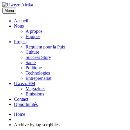
Menu
Accueil
Nous
A propos
Équipes
Projets
Requiem pour la Paix
Culture
Success Story
Santé
Politique
Technologies
Entreprenariat
Uwezo FM
Magazines
Emissions
Contact
Opportunités
Home
Archive by tag scrqbbles