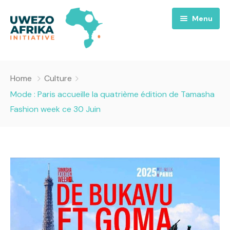
Menu
Accueil
Home
Culture
Nous
Mode : Paris accueille la quatrième édition de Tamasha
Fashion week ce 30 Juin
Projets
A propos
Uwezo FM
Équipes
Requiem pour la Paix
Contact
Culture
Magazines
Opportunités
Success Story
Emissions
Santé