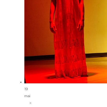
19
mai