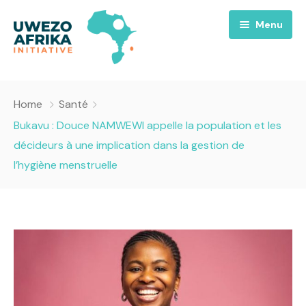
Menu
Accueil
Home
Santé
Nous
Bukavu : Douce NAMWEWI appelle la population et les
décideurs à une implication dans la gestion de
Projets
A propos
l’hygiène menstruelle
Uwezo FM
Équipes
Requiem pour la Paix
Contact
Culture
Magazines
Opportunités
Success Story
Emissions
Santé