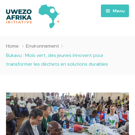
Menu
Accueil
Home
Environnement
Nous
Bukavu : Mois vert, des jeunes innovent pour
transformer les déchets en solutions durables
Projets
A propos
Uwezo FM
Équipes
Requiem pour la Paix
Contact
Culture
Magazines
Opportunités
Success Story
Emissions
Santé