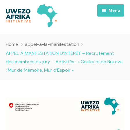
Menu
Accueil
Home
appel-a-la-manifestation
Nous
APPEL À MANIFESTATION D’INTÉRÊT – Recrutement
des membres du jury – Activités : « Couleurs de Bukavu
Projets
A propos
: Mur de Mémoire, Mur d’Espoir »
Uwezo FM
Équipes
Requiem pour la Paix
Contact
Culture
Magazines
Opportunités
Success Story
Emissions
Santé