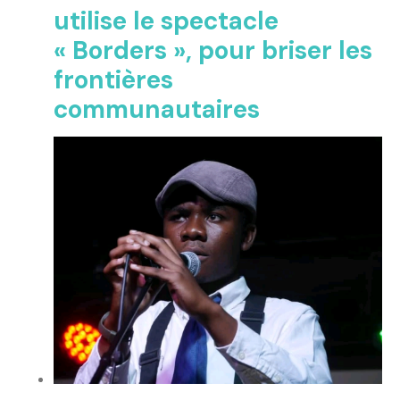
utilise le spectacle
« Borders », pour briser les
frontières
communautaires