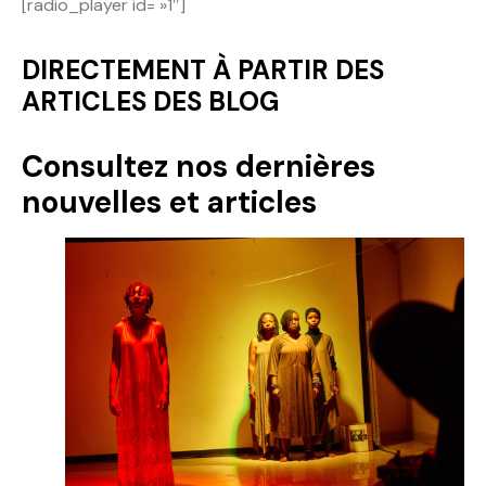
[radio_player id= »1″]
Politique
DIRECTEMENT À PARTIR DES
Technologies
ARTICLES DES BLOG
Entreprenariat
Consultez nos dernières
nouvelles et articles