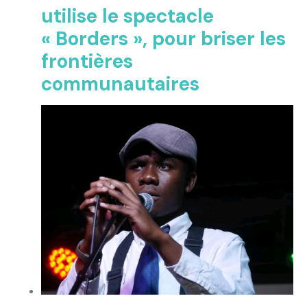
utilise le spectacle
« Borders », pour briser les
frontières
communautaires