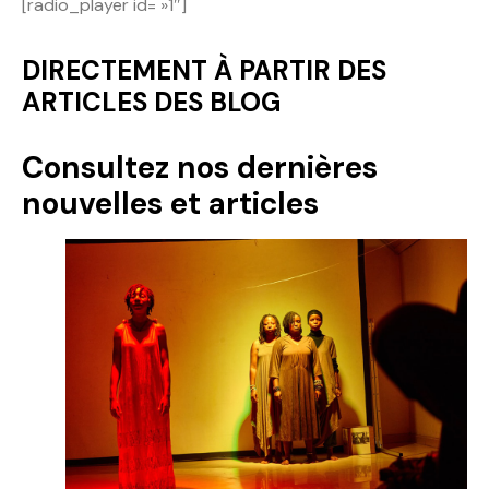
[radio_player id= »1″]
Politique
DIRECTEMENT À PARTIR DES
Technologies
ARTICLES DES BLOG
Entreprenariat
Consultez nos dernières
nouvelles et articles