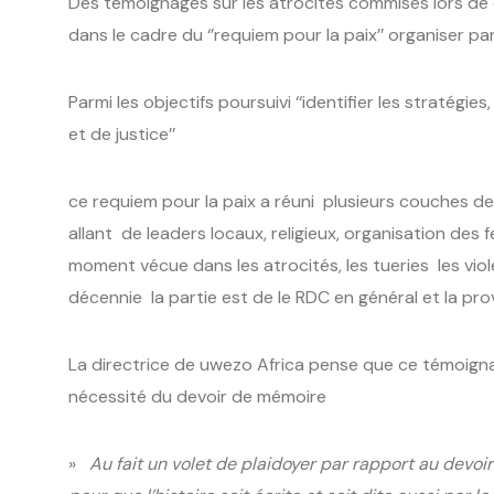
Des témoignages sur les atrocités commises lors de 
dans le cadre du ‘’requiem pour la paix’’ organiser pa
Parmi les objectifs poursuivi ‘‘identifier les stratégi
et de justice’’
ce requiem pour la paix a réuni plusieurs couches de
allant de leaders locaux, religieux, organisation de
moment vécue dans les atrocités, les tueries les vio
décennie la partie est de le RDC en général et la prov
La directrice de uwezo Africa pense que ce témoign
nécessité du devoir de mémoire
»
Au fait un volet de plaidoyer par rapport au devo