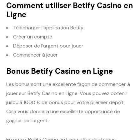
Comment utiliser Betify Casino en
Ligne
Télécharger l’application Betify
Créer un compte
Déposer de l’argent pour jouer
Commencer à jouer
Bonus Betify Casino en Ligne
Les bonus sont une excellente façon de commencer à
jouer sur Betify Casino en Ligne. Vous pouvez obtenir
jusqu’à 1000 € de bonus pour votre premier dépôt.
Cela vous donnera une excellente opportunité de
gagner de l’argent.
En outre, Betify Casino en Ligne offre des bonus