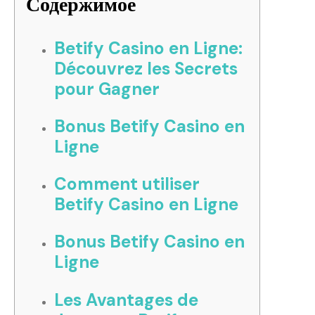
Содержимое
Betify Casino en Ligne:
Découvrez les Secrets
pour Gagner
Bonus Betify Casino en
Ligne
Comment utiliser
Betify Casino en Ligne
Bonus Betify Casino en
Ligne
Les Avantages de