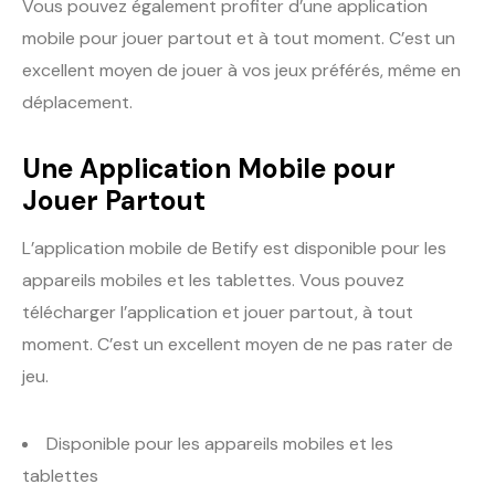
Vous pouvez également profiter d’une application
mobile pour jouer partout et à tout moment. C’est un
excellent moyen de jouer à vos jeux préférés, même en
déplacement.
Une Application Mobile pour
Jouer Partout
L’application mobile de Betify est disponible pour les
appareils mobiles et les tablettes. Vous pouvez
télécharger l’application et jouer partout, à tout
moment. C’est un excellent moyen de ne pas rater de
jeu.
Disponible pour les appareils mobiles et les
tablettes