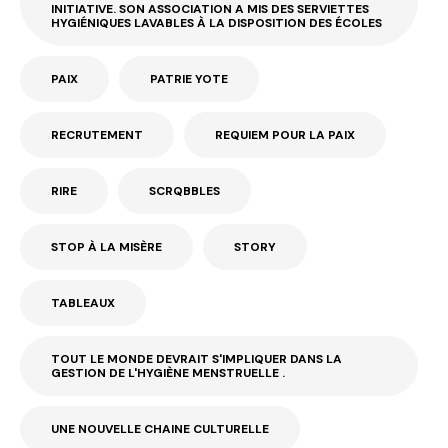
INITIATIVE. SON ASSOCIATION A MIS DES SERVIETTES
HYGIÉNIQUES LAVABLES À LA DISPOSITION DES ÉCOLES
PAIX
PATRIE YOTE
RECRUTEMENT
REQUIEM POUR LA PAIX
RIRE
SCRQBBLES
STOP À LA MISÈRE
STORY
TABLEAUX
TOUT LE MONDE DEVRAIT S'IMPLIQUER DANS LA
GESTION DE L'HYGIÈNE MENSTRUELLE .
UNE NOUVELLE CHAINE CULTURELLE