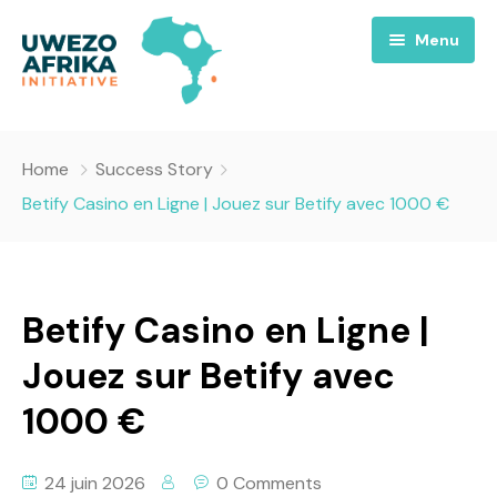
Menu
Accueil
Home
Success Story
Nous
Betify Casino en Ligne | Jouez sur Betify avec 1000 €
Projets
A propos
Uwezo FM
Équipes
Requiem pour la Paix
Betify Casino en Ligne |
Contact
Culture
Magazines
Jouez sur Betify avec
1000 €
Opportunités
Success Story
Emissions
Santé
24 juin 2026
0 Comments