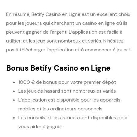
En résumé, Betify Casino en Ligne est un excellent choix
pour les joueurs qui cherchent un casino en ligne où ils
peuvent gagner de l’argent. L’application est facile à
utiliser, et les jeux sont nombreux et variés. N’hésitez
pas à télécharger l’application et à commencer à jouer !
Bonus Betify Casino en Ligne
1000 € de bonus pour votre premier dépôt
Les jeux de hasard sont nombreux et variés
L’application est disponible pour les appareils
mobiles et les ordinateurs personnels
Les conseils et les astuces sont disponibles pour
vous aider à gagner