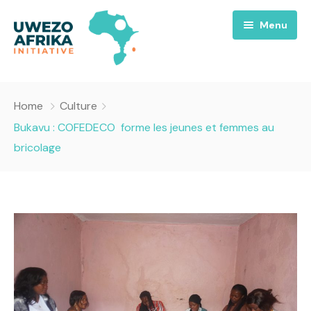
Menu
Accueil
Home
Culture
Nous
Bukavu : COFEDECO forme les jeunes et femmes au
bricolage
Projets
A propos
Uwezo FM
Équipes
Requiem pour la Paix
Contact
Culture
Magazines
Opportunités
Success Story
Emissions
Santé