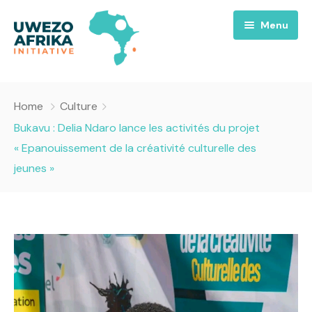
Menu
Accueil
Home
Culture
Nous
Bukavu : Delia Ndaro lance les activités du projet
« Epanouissement de la créativité culturelle des
Projets
A propos
jeunes »
Uwezo FM
Équipes
Requiem pour la Paix
Contact
Culture
Magazines
Opportunités
Success Story
Emissions
Santé