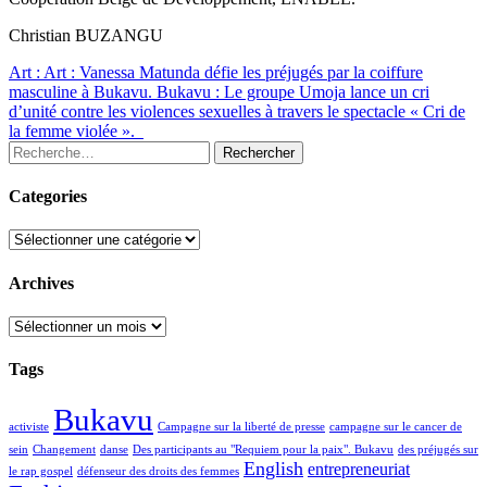
Christian BUZANGU
Art : Art : Vanessa Matunda défie les préjugés par la coiffure
masculine à Bukavu.
Bukavu : Le groupe Umoja lance un cri
d’unité contre les violences sexuelles à travers le spectacle « Cri de
la femme violée ».
Rechercher :
Categories
Categories
Archives
Archives
Tags
Bukavu
activiste
Campagne sur la liberté de presse
campagne sur le cancer de
sein
Changement
danse
Des participants au "Requiem pour la paix". Bukavu
des préjugés sur
English
entrepreneuriat
le rap gospel
défenseur des droits des femmes