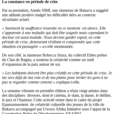
La constance en période de crise
Par sa prestation, Aimée SIMI, une slameuse de Bukavu a suggéré
une attitude positive malgré les difficultés liées au contexte
sécuritaire actuel.
«
Surement la souffrance ressentie en ce moment est atroce. Elle
s’apparente à une maladie qui doit être soignée mais cependant le
docteur est aussi malade. Nous devons garder espoir, en cette
période de crise, demeurant résiliant et comprendre que cette
situation est passagère »
a-t-elle mentionnée.
De son côté, la slameuse Rebecca Sinza, du collectif Elites poètes
du Clan de Bagira, a soutenu la créativité comme un outil
d’expansion de la paix autour de soi.
«
Les habitants doivent être plus créatifs en cette période de crise. Je
me sers déjà de ma voix et de ma plume pour inviter les gens à ne
pas se regarder comme ennemi »
explique-t-elle.
La semaine vibrante en première édition a réuni vingt artistes dans
des disciplines diverses, dont le cinéma, le slam, la danse, le théâtre,
le jazz et l’humour. Cette activité rentre dans le cadre du projet
Epanouissement de créativité culturelle des jeunes de la ville de
Bukavu accompagné par Uwezo Afrika Initiaitve sous l’appui de la
Coopération Belge de Développement, ENABEL.