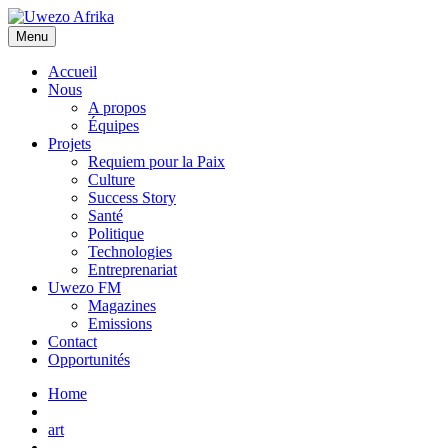
Menu
Accueil
Nous
A propos
Équipes
Projets
Requiem pour la Paix
Culture
Success Story
Santé
Politique
Technologies
Entreprenariat
Uwezo FM
Magazines
Emissions
Contact
Opportunités
Home
art