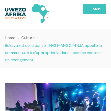
Menu
Accueil
Home
Culture
Nous
Bukavu / JI de la danse : INES MANGO MINJA appelle la
communauté à s’approprier la danse comme vecteur
Projets
A propos
de changement
Uwezo FM
Équipes
Requiem pour la Paix
Contact
Culture
Magazines
Opportunités
Success Story
Emissions
Santé