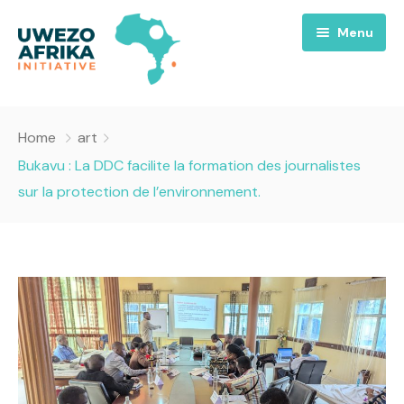
Menu
Accueil
Home
art
Nous
Bukavu : La DDC facilite la formation des journalistes
sur la protection de l’environnement.
Projets
A propos
Uwezo FM
Équipes
Requiem pour la Paix
Contact
Culture
Magazines
Opportunités
Success Story
Emissions
Santé