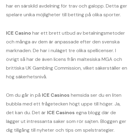
har en särskild avdelning för trav och galopp. Detta ger
spelare unika möjligheter till betting på olika sporter.
ICE Casino
har ett brett utbud av betalningsmetoder
och många av dem är anpassade efter den svenska
marknaden. De har i nuläget tre olika spellicenser. I
övrigt så har de även licens från maltesiska MGA och
brittiska UK Gambling Commission, vilket säkerställer en
hög säkerhetsnivå.
Om du går in på
ICE Casinos
hemsida ser du en liten
bubbla med ett frågetecken högt uppe till höger. Ja,
det kan du. Det är
ICE Casinos
egna blogg där de
lägger ut intressanta saker som rör sajten. Bloggen ger
dig tillgång till nyheter och tips om spelstrategier.