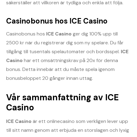
säkerställer att villkoren är tydliga och enkla att följa.
Casinobonus hos ICE Casino
Casinobonus hos
ICE Casino
ger dig 100% upp till
2500 kr när du registrerar dig som ny spelare. Du får
tillgång till tusentals spelautomater och bordsspel.
ICE
Casino
har ett omsättningskrav på 20x för denna
bonus. Detta innebär att du måste spela igenom
bonusbeloppet 20 gånger innan uttag.
Vår sammanfattning av ICE
Casino
ICE Casino
är ett onlinecasino som verkligen lever upp
till sitt namn genom att erbjuda en storslagen och lyxig