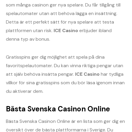
som många casinon ger nya spelare. Du får tillgång till
spelautomater utan att behöva lägga en insättning.
Detta är ett perfekt sätt för nya spelare att testa
plattformen utan risk.
ICE Casino
erbjuder ibland
denna typ av bonus.
Gratisspins ger dig möjlighet att spela på dina
favoritspelautomater. Du kan vinna riktiga pengar utan
att själv behöva insätta pengar.
ICE Casino
har tydliga
villkor för sina gratisspins som du bör läsa igenom innan
du aktiverar dem.
Bästa Svenska Casinon Online
Bästa Svenska Casinon Online är en lista som ger dig en
översikt över de bästa plattformarna i Sverige. Du