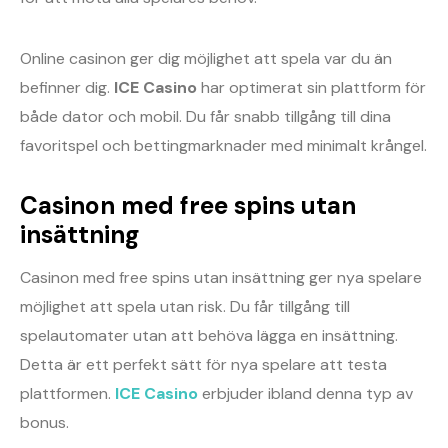
Online casinon ger dig möjlighet att spela var du än
befinner dig.
ICE Casino
har optimerat sin plattform för
både dator och mobil. Du får snabb tillgång till dina
favoritspel och bettingmarknader med minimalt krångel.
Casinon med free spins utan
insättning
Casinon med free spins utan insättning ger nya spelare
möjlighet att spela utan risk. Du får tillgång till
spelautomater utan att behöva lägga en insättning.
Detta är ett perfekt sätt för nya spelare att testa
plattformen.
ICE Casino
erbjuder ibland denna typ av
bonus.