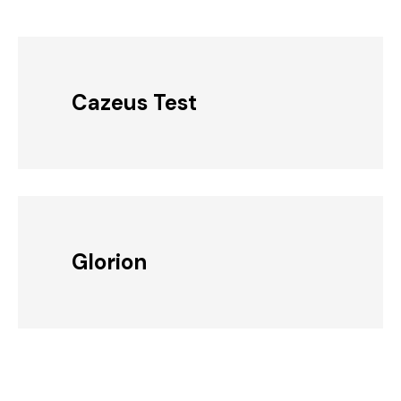
Cazeus Test
Glorion