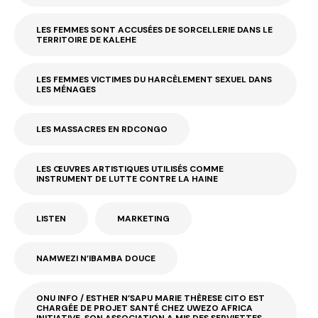
LES FEMMES SONT ACCUSÉES DE SORCELLERIE DANS LE
TERRITOIRE DE KALEHE
LES FEMMES VICTIMES DU HARCÈLEMENT SEXUEL DANS
LES MÉNAGES
LES MASSACRES EN RDCONGO
LES ŒUVRES ARTISTIQUES UTILISÉS COMME
INSTRUMENT DE LUTTE CONTRE LA HAINE
LISTEN
MARKETING
NAMWEZI N’IBAMBA DOUCE
ONU INFO / ESTHER N’SAPU MARIE THÈRESE CITO EST
CHARGÉE DE PROJET SANTÉ CHEZ UWEZO AFRICA
INITIATIVE. SON ASSOCIATION A MIS DES SERVIETTES