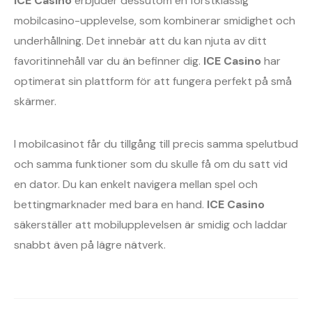
ICE Casino
erbjuder dessutom en förstklassig
mobilcasino-upplevelse, som kombinerar smidighet och
underhållning. Det innebär att du kan njuta av ditt
favoritinnehåll var du än befinner dig.
ICE Casino
har
optimerat sin plattform för att fungera perfekt på små
skärmer.
I mobilcasinot får du tillgång till precis samma spelutbud
och samma funktioner som du skulle få om du satt vid
en dator. Du kan enkelt navigera mellan spel och
bettingmarknader med bara en hand.
ICE Casino
säkerställer att mobilupplevelsen är smidig och laddar
snabbt även på lägre nätverk.