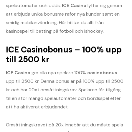
spelautomater och odds.
ICE Casino
lyfter sig genom
Politique
att erbjuda unika bonusme rafor nya kunder samt en
Technologies
smidig mobilanvändning. Här hittar du allt från
kasinospel till betting på fotboll och ishockey.
Entreprenariat
ICE Casinobonus – 100% upp
till 2500 kr
ICE Casino
ger alla nya spelare 100%
casinobonus
upp till 2500 kr. Denna bonus är på 100% upp till 2500
kr och har 20x i omsättningskrav. Spelaren får tillgång
till en stor mängd spelautomater och bordsspel efter
att ha aktiverat erbjudandet.
Omsättningskravet på 20x innebär att du måste spela