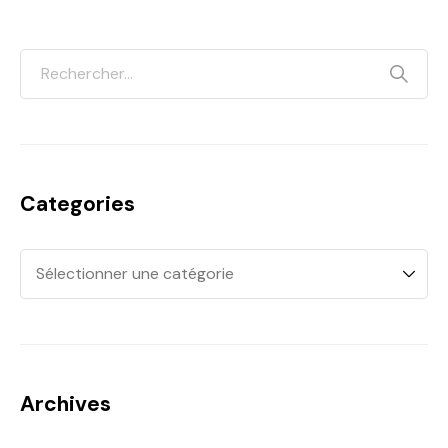
Categories
Archives