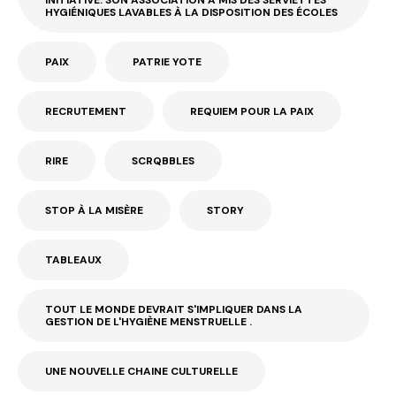
HYGIÉNIQUES LAVABLES À LA DISPOSITION DES ÉCOLES
PAIX
PATRIE YOTE
RECRUTEMENT
REQUIEM POUR LA PAIX
RIRE
SCRQBBLES
STOP À LA MISÈRE
STORY
TABLEAUX
TOUT LE MONDE DEVRAIT S'IMPLIQUER DANS LA
GESTION DE L'HYGIÈNE MENSTRUELLE .
UNE NOUVELLE CHAINE CULTURELLE