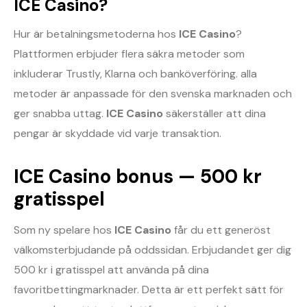
ICE Casino?
Hur är betalningsmetoderna hos
ICE Casino
?
Plattformen erbjuder flera säkra metoder som
inkluderar Trustly, Klarna och banköverföring. alla
metoder är anpassade för den svenska marknaden och
ger snabba uttag.
ICE Casino
säkerställer att dina
pengar är skyddade vid varje transaktion.
ICE Casino bonus — 500 kr
gratisspel
Som ny spelare hos
ICE Casino
får du ett generöst
välkomsterbjudande på oddssidan. Erbjudandet ger dig
500 kr i gratisspel att använda på dina
favoritbettingmarknader. Detta är ett perfekt sätt för