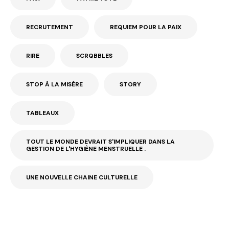
RECRUTEMENT
REQUIEM POUR LA PAIX
RIRE
SCRQBBLES
STOP À LA MISÈRE
STORY
TABLEAUX
TOUT LE MONDE DEVRAIT S'IMPLIQUER DANS LA
GESTION DE L'HYGIÈNE MENSTRUELLE .
UNE NOUVELLE CHAINE CULTURELLE