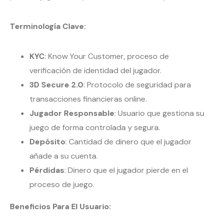
Terminología Clave:
KYC
: Know Your Customer, proceso de
verificación de identidad del jugador.
3D Secure 2.0
: Protocolo de seguridad para
transacciones financieras online.
Jugador Responsable
: Usuario que gestiona su
juego de forma controlada y segura.
Depósito
: Cantidad de dinero que el jugador
añade a su cuenta.
Pérdidas
: Dinero que el jugador pierde en el
proceso de juego.
Beneficios Para El Usuario: