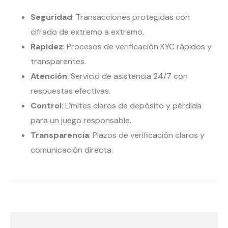
Seguridad
: Transacciones protegidas con
cifrado de extremo a extremo.
Rapidez
: Procesos de verificación KYC rápidos y
transparentes.
Atención
: Servicio de asistencia 24/7 con
respuestas efectivas.
Control
: Límites claros de depósito y pérdida
para un juego responsable.
Transparencia
: Plazos de verificación claros y
comunicación directa.