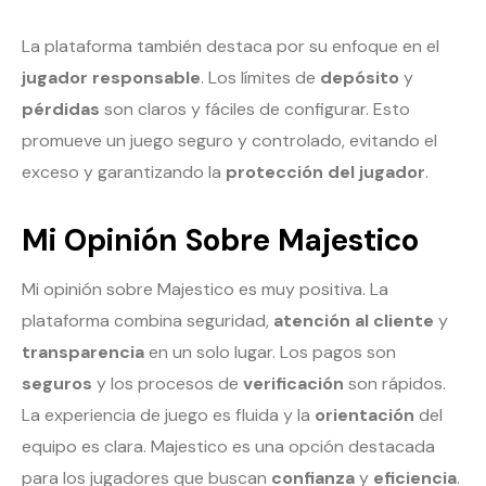
La plataforma también destaca por su enfoque en el
jugador responsable
. Los límites de
depósito
y
pérdidas
son claros y fáciles de configurar. Esto
promueve un juego seguro y controlado, evitando el
exceso y garantizando la
protección del jugador
.
Mi Opinión Sobre Majestico
Mi opinión sobre Majestico es muy positiva. La
plataforma combina seguridad,
atención al cliente
y
transparencia
en un solo lugar. Los pagos son
seguros
y los procesos de
verificación
son rápidos.
La experiencia de juego es fluida y la
orientación
del
equipo es clara. Majestico es una opción destacada
para los jugadores que buscan
confianza
y
eficiencia
.