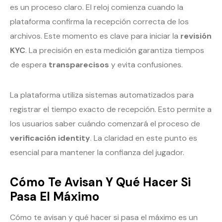
es un proceso claro. El reloj comienza cuando la
plataforma confirma la recepción correcta de los
archivos. Este momento es clave para iniciar la
revisión
KYC
. La precisión en esta medición garantiza tiempos
de espera
transparecisos
y evita confusiones.
La plataforma utiliza sistemas automatizados para
registrar el tiempo exacto de recepción. Esto permite a
los usuarios saber cuándo comenzará el proceso de
verificación identity
. La claridad en este punto es
esencial para mantener la confianza del jugador.
Cómo Te Avisan Y Qué Hacer Si
Pasa El Máximo
Cómo te avisan y qué hacer si pasa el máximo es un