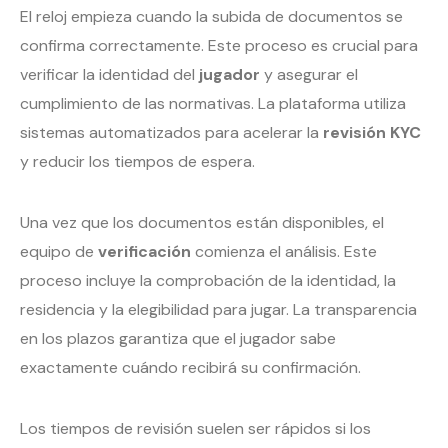
El reloj empieza cuando la subida de documentos se
confirma correctamente. Este proceso es crucial para
verificar la identidad del
jugador
y asegurar el
cumplimiento de las normativas. La plataforma utiliza
sistemas automatizados para acelerar la
revisión KYC
y reducir los tiempos de espera.
Una vez que los documentos están disponibles, el
equipo de
verificación
comienza el análisis. Este
proceso incluye la comprobación de la identidad, la
residencia y la elegibilidad para jugar. La transparencia
en los plazos garantiza que el jugador sabe
exactamente cuándo recibirá su confirmación.
Los tiempos de revisión suelen ser rápidos si los