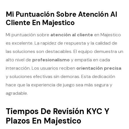
Mi Puntuación Sobre Atención Al
Cliente En Majestico
Mi puntuación sobre
atención al cliente
en Majestico
es excelente. La rapidez de respuesta y la calidad de
las soluciones son destacables. El equipo demuestra un
alto nivel de
profesionalismo
y empatía en cada
interacción. Los usuarios reciben
orientación precisa
y soluciones efectivas sin demoras. Esta dedicación
hace que la experiencia de juego sea más segura y
agradable.
Tiempos De Revisión KYC Y
Plazos En Majestico