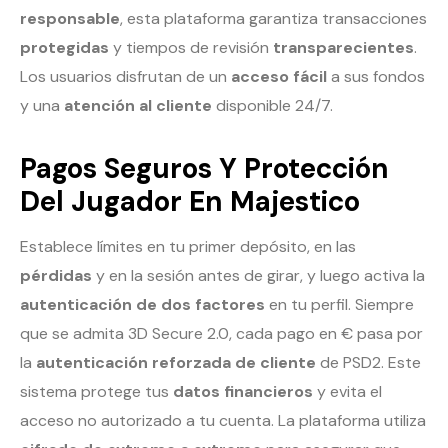
responsable
, esta plataforma garantiza transacciones
Politique
protegidas
y tiempos de revisión
transparecientes
.
Technologies
Los usuarios disfrutan de un
acceso fácil
a sus fondos
y una
atención al cliente
disponible 24/7.
Entreprenariat
Pagos Seguros Y Protección
Del Jugador En Majestico
Establece límites en tu primer depósito, en las
pérdidas
y en la sesión antes de girar, y luego activa la
autenticación de dos factores
en tu perfil. Siempre
que se admita 3D Secure 2.0, cada pago en € pasa por
la
autenticación reforzada de cliente
de PSD2. Este
sistema protege tus
datos financieros
y evita el
acceso no autorizado a tu cuenta. La plataforma utiliza