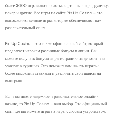
более 3000 игр, включая слоты, карточные игры, рулетку,
покер и другие. Все игры на сайте Pin Up Casino – это
высококачественные игры, которые обеспечивают вам
развлекательный опыт.
Pin Up Casino – это также официальный сайт, который
предлагает игрокам различные бонусы и акции. Вы
можете получать бонусы за регистрацию, за депозит и за
участие в турнирах. Это поможет вам начать играть с
более высокими ставками и увеличить свои шансы на
выигрыш.
Если вы ищете надежное и развлекательное онлайн-
казино, то Pin Up Casino – ваш выбор. Это официальный
сайт, где вы можете играть в игры с любым устройством,