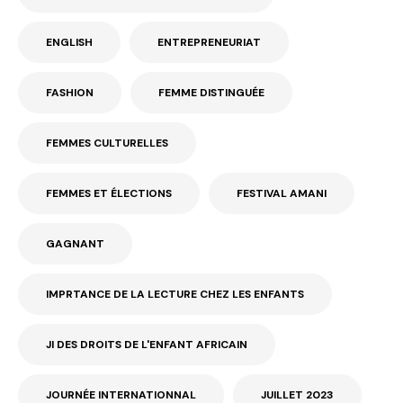
ENGLISH
ENTREPRENEURIAT
FASHION
FEMME DISTINGUÉE
FEMMES CULTURELLES
FEMMES ET ÉLECTIONS
FESTIVAL AMANI
GAGNANT
IMPRTANCE DE LA LECTURE CHEZ LES ENFANTS
JI DES DROITS DE L'ENFANT AFRICAIN
JOURNÉE INTERNATIONNAL
JUILLET 2023