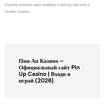
игроков, которые ищут комфорт и выгоду при игре в
онлайн-казино.
Пин Ап Казино –
Официальный сайт Pin
Up Casino | Входи и
играй (2026)