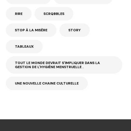
RIRE
SCRQBBLES
STOP À LA MISÈRE
STORY
TABLEAUX
TOUT LE MONDE DEVRAIT S'IMPLIQUER DANS LA
GESTION DE L'HYGIÈNE MENSTRUELLE .
UNE NOUVELLE CHAINE CULTURELLE