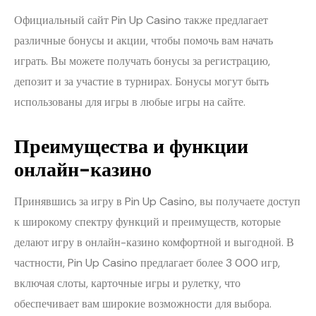
Официальный сайт Pin Up Casino также предлагает
различные бонусы и акции, чтобы помочь вам начать
играть. Вы можете получать бонусы за регистрацию,
депозит и за участие в турнирах. Бонусы могут быть
использованы для игры в любые игры на сайте.
Преимущества и функции
онлайн-казино
Принявшись за игру в Pin Up Casino, вы получаете доступ
к широкому спектру функций и преимуществ, которые
делают игру в онлайн-казино комфортной и выгодной. В
частности, Pin Up Casino предлагает более 3 000 игр,
включая слоты, карточные игры и рулетку, что
обеспечивает вам широкие возможности для выбора.