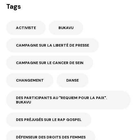
Tags
ACTIVISTE
BUKAVU
CAMPAGNE SUR LA LIBERTÉ DE PRESSE
CAMPAGNE SUR LE CANCER DE SEIN
CHANGEMENT
DANSE
DES PARTICIPANTS AU "REQUIEM POUR LA PAIX".
BUKAVU
DES PRÉJUGÉS SUR LE RAP GOSPEL
DÉFENSEUR DES DROITS DES FEMMES