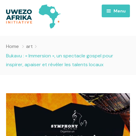
Menu
Accueil
Home
art
Nous
Bukavu : « Immersion », un spectacle gospel pour
inspirer, apaiser et révéler les talents locaux
Projets
A propos
Uwezo FM
Équipes
Requiem pour la Paix
Contact
Culture
Magazines
Opportunités
Success Story
Emissions
Santé