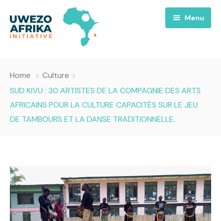
Menu
Accueil
Home
Culture
Nous
SUD KIVU : 30 ARTISTES DE LA COMPAGNIE DES ARTS
AFRICAINS POUR LA CULTURE CAPACITÉS SUR LE JEU
Projets
A propos
DE TAMBOURS ET LA DANSE TRADITIONNELLE.
Uwezo FM
Équipes
Requiem pour la Paix
Contact
Culture
Magazines
Opportunités
Success Story
Emissions
Santé