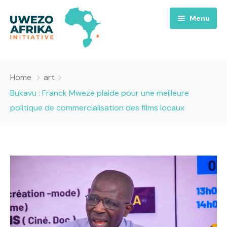
Menu
Accueil
Home
art
Nous
Bukavu : Franck Mweze plaide pour une meilleure
politique de commercialisation des films locaux
Projets
A propos
Uwezo FM
Équipes
Requiem pour la Paix
Contact
Culture
Magazines
Opportunités
Success Story
Emissions
Santé