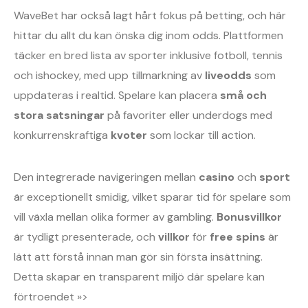
WaveBet har också lagt hårt fokus på betting, och här
hittar du allt du kan önska dig inom odds. Plattformen
täcker en bred lista av sporter inklusive fotboll, tennis
och ishockey, med upp tillmarkning av
liveodds
som
uppdateras i realtid. Spelare kan placera
små och
stora satsningar
på favoriter eller underdogs med
konkurrenskraftiga
kvoter
som lockar till action.
Den integrerade navigeringen mellan
casino
och
sport
är exceptionellt smidig, vilket sparar tid för spelare som
vill växla mellan olika former av gambling.
Bonusvillkor
är tydligt presenterade, och
villkor
för
free spins
är
lätt att förstå innan man gör sin första insättning.
Detta skapar en transparent miljö där spelare kan
förtroendet »>