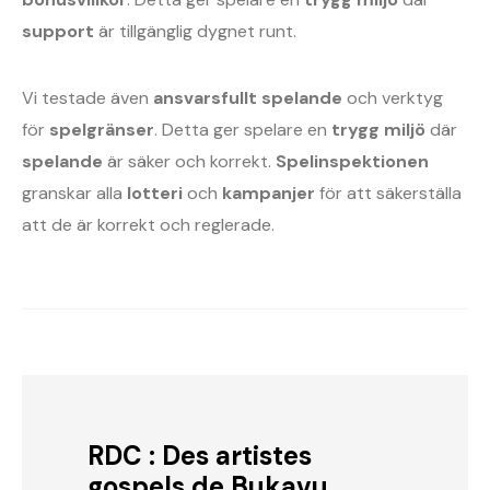
support
är tillgänglig dygnet runt.
Vi testade även
ansvarsfullt spelande
och verktyg
för
spelgränser
. Detta ger spelare en
trygg miljö
där
spelande
är säker och korrekt.
Spelinspektionen
granskar alla
lotteri
och
kampanjer
för att säkerställa
att de är korrekt och reglerade.
RDC : Des artistes
gospels de Bukavu