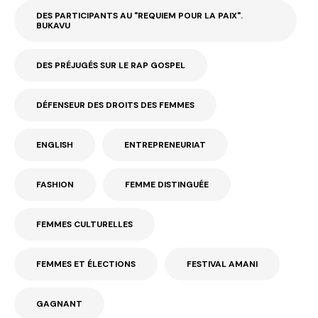
DES PARTICIPANTS AU "REQUIEM POUR LA PAIX".
BUKAVU
DES PRÉJUGÉS SUR LE RAP GOSPEL
DÉFENSEUR DES DROITS DES FEMMES
ENGLISH
ENTREPRENEURIAT
FASHION
FEMME DISTINGUÉE
FEMMES CULTURELLES
FEMMES ET ÉLECTIONS
FESTIVAL AMANI
GAGNANT