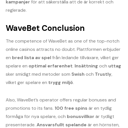
kampanjer
för att säkerställa att de är korrekt och
reglerade.
WaveBet Conclusion
The competence of WaveBet as one of the top-notch
online casinos attracts no doubt. Plattformen erbjuder
en
bred lista av spel
från ledande tillväxare, vilket ger
spelare en
optimal erfarenhet
.
Insättning
och
uttag
sker smidigt med metoder som
Swish
och
Trustly
,
vilket ger spelare en
trygg miljö
.
Also, WaveBet’s operator offers regular bonuses and
promotions to its fans.
100 free spins
är en tydlig
förmåga för nya spelare, och
bonusvillkor
är tydligt
presenterade.
Ansvarsfullt spelande
är en hörnsten,