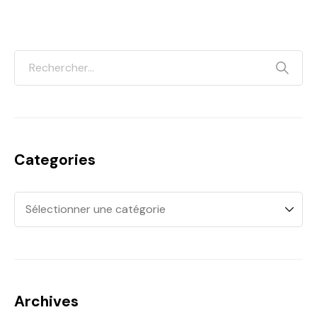
Categories
Archives