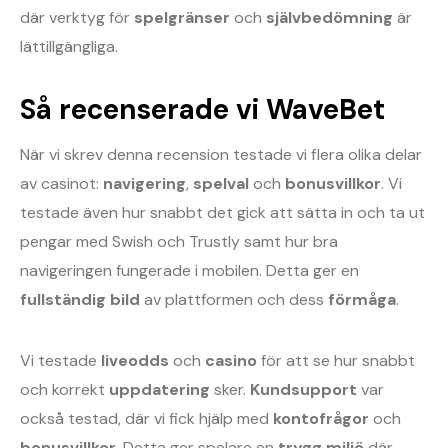
där verktyg för
spelgränser
och
självbedömning
är
lättillgängliga.
Så recenserade vi WaveBet
När vi skrev denna recension testade vi flera olika delar
av casinot:
navigering
,
spelval
och
bonusvillkor
. Vi
testade även hur snabbt det gick att sätta in och ta ut
pengar med Swish och Trustly samt hur bra
navigeringen fungerade i mobilen. Detta ger en
fullständig bild
av plattformen och dess
förmåga
.
Vi testade
liveodds
och
casino
för att se hur snabbt
och korrekt
uppdatering
sker.
Kundsupport
var
också testad, där vi fick hjälp med
kontofrågor
och
bonusvillkor
. Detta ger spelare en
trygg miljö
där