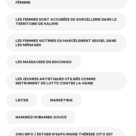
FÉMININ
LES FEMMES SONT ACCUSÉES DE SORCELLERIE DANS LE
TERRITOIRE DE KALEHE
LES FEMMES VICTIMES DU HARCÈLEMENT SEXUEL DANS
LES MÉNAGES
LES MASSACRES EN RDCONGO
LES ŒUVRES ARTISTIQUES UTILISÉS COMME
INSTRUMENT DE LUTTE CONTRE LA HAINE
LISTEN
MARKETING
NAMWEZI N’IBAMBA DOUCE
ONU INFO / ESTHER N’SAPU MARIE THÈRESE CITO EST