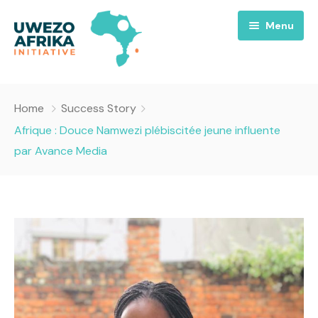
Menu
Accueil
Home
Success Story
Nous
Afrique : Douce Namwezi plébiscitée jeune influente
par Avance Media
Projets
A propos
Uwezo FM
Équipes
Requiem pour la Paix
Contact
Culture
Magazines
Opportunités
Success Story
Emissions
Santé