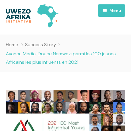
Menu
Accueil
Home
Success Story
Nous
Avance Media: Douce Namwezi parmi les 100 jeunes
Africains les plus influents en 2021
Projets
A propos
Uwezo FM
Équipes
Requiem pour la Paix
Contact
Culture
Magazines
Opportunités
Success Story
Emissions
Santé