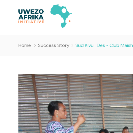
Home
Success Story
Sud Kivu : Des « Club Maish