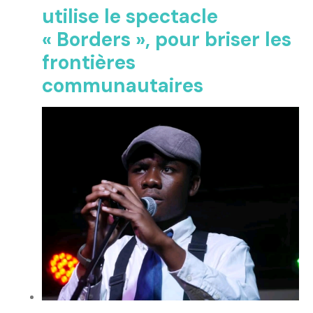
utilise le spectacle
« Borders », pour briser les
frontières
communautaires