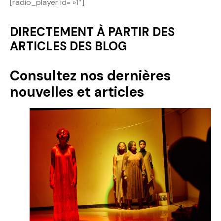
[radio_player id= »1″]
Politique
DIRECTEMENT À PARTIR DES
Technologies
ARTICLES DES BLOG
Entreprenariat
Consultez nos dernières
nouvelles et articles