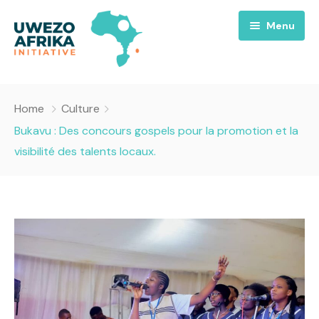
Menu
Accueil
Home
Culture
Nous
Bukavu : Des concours gospels pour la promotion et la
visibilité des talents locaux.
Projets
A propos
Uwezo FM
Équipes
Requiem pour la Paix
Contact
Culture
Magazines
Opportunités
Success Story
Emissions
Santé