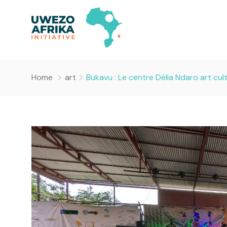
Home
art
Bukavu : Le centre Délia Ndaro art cul