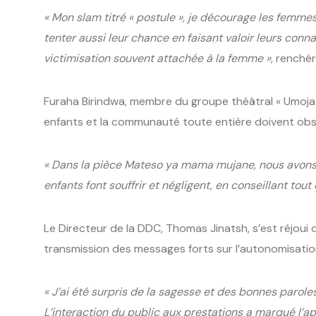
« Mon slam titré « postule », je décourage les femme
tenter aussi leur chance en faisant valoir leurs con
victimisation souvent attachée à la femme »
, renchér
Furaha Birindwa, membre du groupe théâtral « Umoja f
enfants et la communauté toute entière doivent obse
« Dans la pièce Mateso ya mama mujane, nous avons 
enfants font souffrir et négligent, en conseillant tou
Le Directeur de la DDC, Thomas Jinatsh, s’est réjoui d
transmission des messages forts sur l’autonomisation
« J’ai été surpris de la sagesse et des bonnes paroles
L’interaction du public aux prestations a marqué l’a