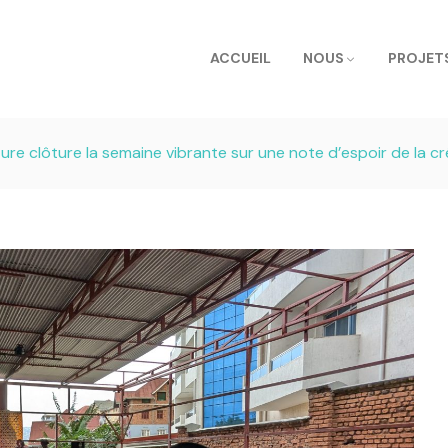
ACCUEIL
NOUS
PROJET
ture clôture la semaine vibrante sur une note d’espoir de la cr