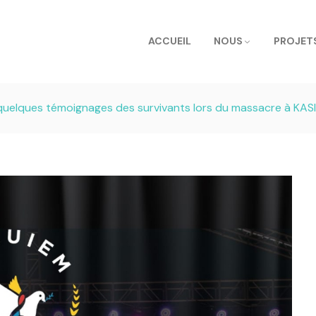
ACCUEIL
NOUS
PROJET
quelques témoignages des survivants lors du massacre à KAS