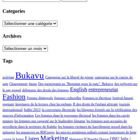
Categories
Categories
Archives
Archives
Tags
Bukavu
activiste
Campagne sur la liberté de presse
campagne sur le cancer de
sein
Changement
danse
Des participants au "Requiem pour la paix". Bukavu
des préjugés sur
English
entrepreneuriat
le rap gospel
défenseur des droits des femmes
Fashion
Femme distinguée
femmes culturelles
Femmes et élections
festival Amani
gagnant
imprtance de la lecture chez les enfants
JI des droits de l'enfant africain
journée
internationnal
Juillet 2023
la couverture électorale
les blogeurs formés sur la vérification des
sources d'information
Les femmes dans le processus électoral
les femmes dans les carrés
miniers
les femmes son capacité sur le leadership féminin
les femmes sont accusées de
sorcellerie dans le territoire de Kalehe
les femmes victimes du harcèlement sexuel dans les
ménages
les massacres en RDCongo
les œuvres artistiques utilisés comme instrument de lutte
Marketing
Listen
ONU Info /
contre la haine
Namwezi N’Ibamba Douce