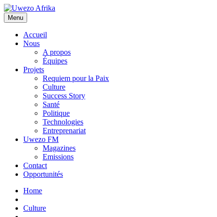
Menu
Accueil
Nous
A propos
Équipes
Projets
Requiem pour la Paix
Culture
Success Story
Santé
Politique
Technologies
Entreprenariat
Uwezo FM
Magazines
Emissions
Contact
Opportunités
Home
Culture